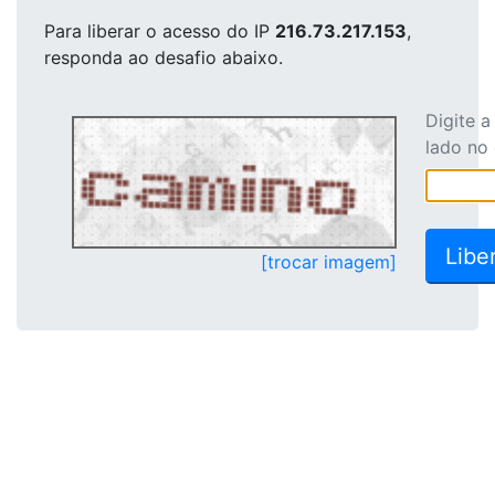
Para liberar o acesso
do IP
216.73.217.153
,
responda ao desafio abaixo.
Digite 
lado no
[trocar imagem]