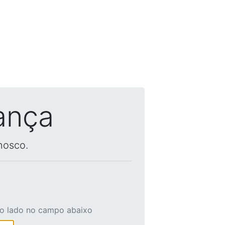
ança
nosco.
ao lado no campo abaixo