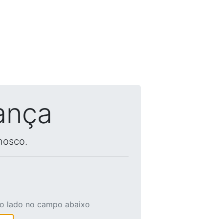
ança
nosco.
ao lado no campo abaixo