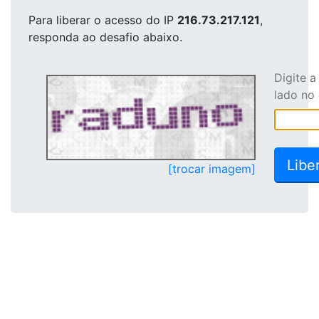
Para liberar o acesso
do IP
216.73.217.121
,
responda ao desafio abaixo.
Digite 
lado no
[trocar imagem]