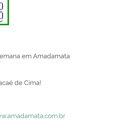
de semana em Amadamata
Macaé de Cima!
w.amadamata.com.br