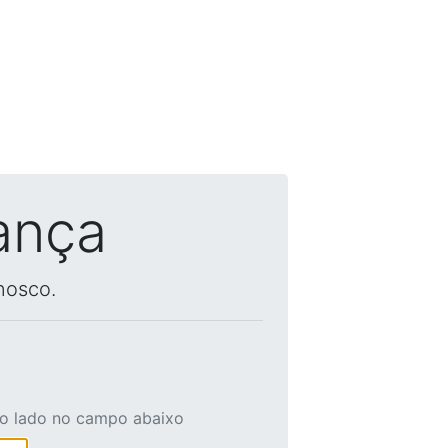
ança
nosco.
ao lado no campo abaixo