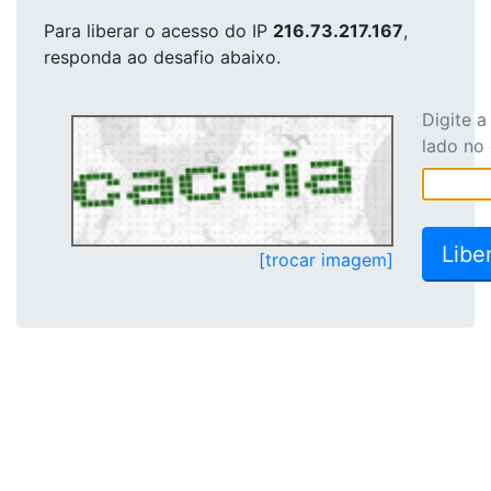
Para liberar o acesso
do IP
216.73.217.167
,
responda ao desafio abaixo.
Digite 
lado no
[trocar imagem]