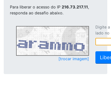
Para liberar o acesso
do IP
216.73.217.11
,
responda ao desafio abaixo.
Digite 
lado no
[trocar imagem]