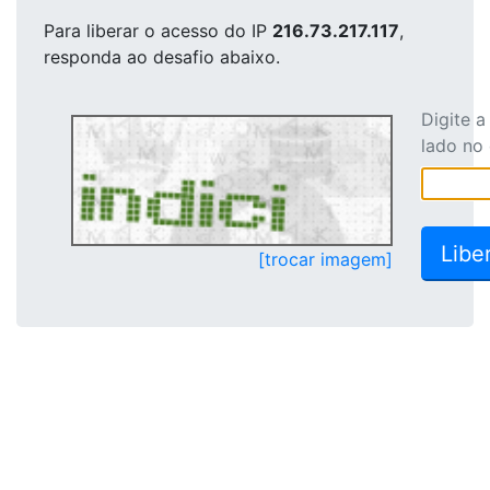
Para liberar o acesso
do IP
216.73.217.117
,
responda ao desafio abaixo.
Digite 
lado no
[trocar imagem]