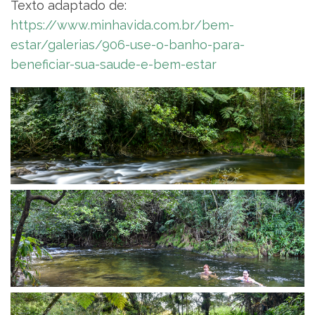
Texto adaptado de:
https://www.minhavida.com.br/bem-
estar/galerias/906-use-o-banho-para-
beneficiar-sua-saude-e-bem-estar