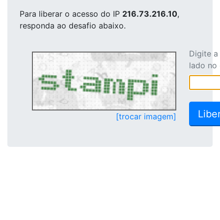
Para liberar o acesso
do IP
216.73.216.10
,
responda ao desafio abaixo.
Digite 
lado no
[trocar imagem]