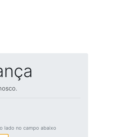
ança
nosco.
ao lado no campo abaixo