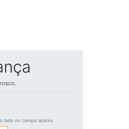
ança
nosco.
ao lado no campo abaixo