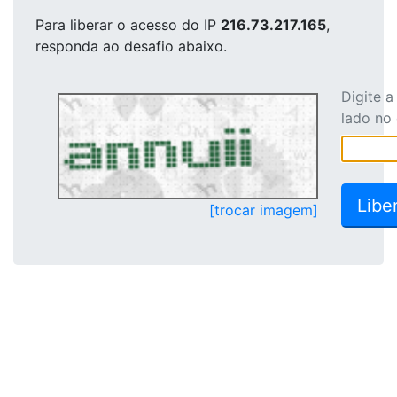
Para liberar o acesso
do IP
216.73.217.165
,
responda ao desafio abaixo.
Digite 
lado no
[trocar imagem]