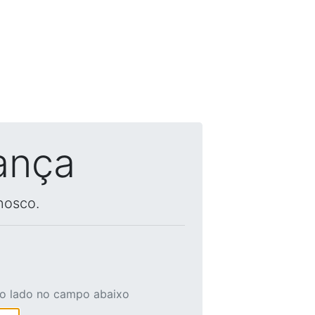
ança
nosco.
ao lado no campo abaixo