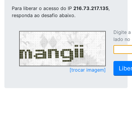
Para liberar o acesso
do IP
216.73.217.135
,
responda ao desafio abaixo.
Digite 
lado no
[trocar imagem]