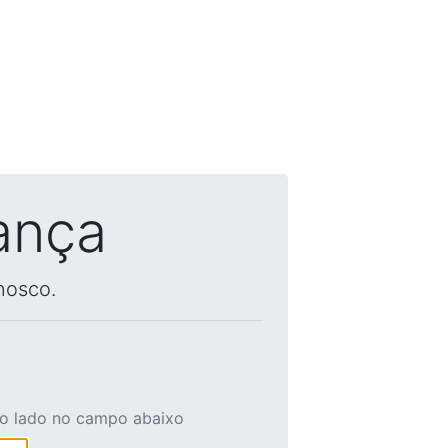
ança
nosco.
ao lado no campo abaixo