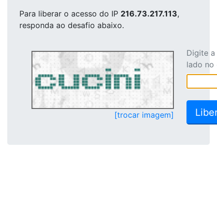
Para liberar o acesso
do IP
216.73.217.113
,
responda ao desafio abaixo.
Digite 
lado no
[trocar imagem]