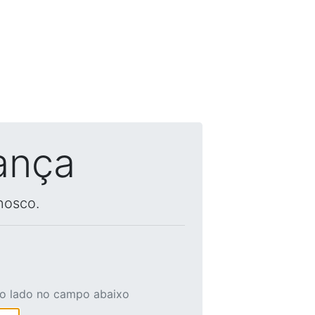
ança
nosco.
ao lado no campo abaixo