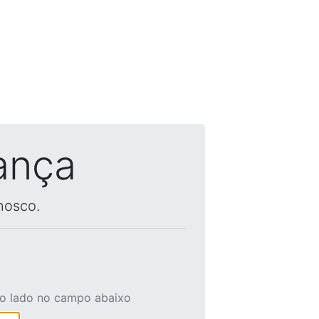
ança
nosco.
ao lado no campo abaixo