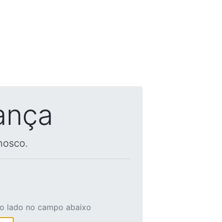
ança
nosco.
ao lado no campo abaixo